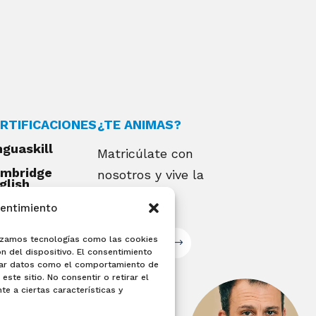
RTIFICACIONES
¿TE ANIMAS?
nguaskill
Matricúlate con
mbridge
nosotros y vive la
glish
alifications
experiencia
sentimiento
EXAMIA
ilizamos tecnologías como las cookies
Matricúlate
n del dispositivo. El consentimiento
sar datos como el comportamiento de
este sitio. No consentir o retirar el
e a ciertas características y