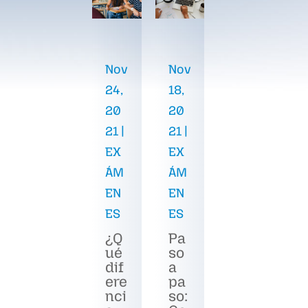
Nov
Nov
24,
18,
20
20
21
|
21
|
EX
EX
ÁM
ÁM
EN
EN
ES
ES
¿Q
Pa
ué
so
dif
a
ere
pa
nci
so: