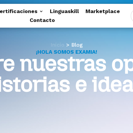
ertificaciones
Linguaskill
Marketplace
Contacto
Inicio
> Blog
¡HOLA SOMOS EXAMIA!
e nuestras op
istorias e idea