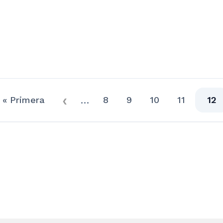
…
« Primera
8
9
10
11
12