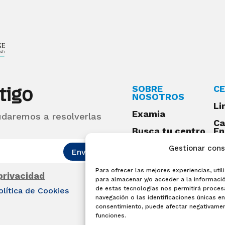
tigo
SOBRE
CE
NOSOTROS
Li
Examia
udaremos a resolverlas
Ca
Busca tu centro
En
Qu
Preguntas
Gestionar con
Enviar
frecuentes
Para ofrecer las mejores experiencias, ut
Acceso centros
 privacidad
preparadores
para almacenar y/o acceder a la informació
de estas tecnologías nos permitirá proce
olítica de Cookies
Blog
navegación o las identificaciones únicas en 
consentimiento, puede afectar negativament
Becas Examia
funciones.