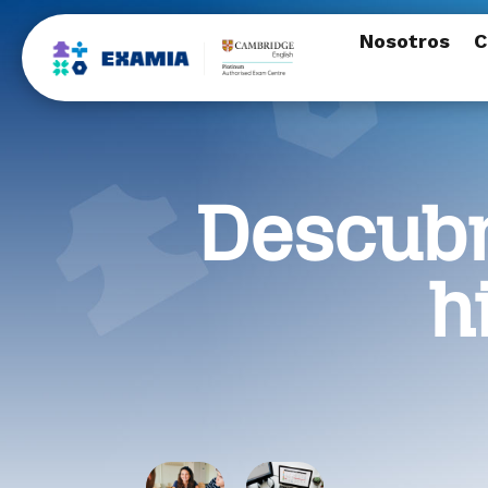
Nosotros
C
Descubr
h