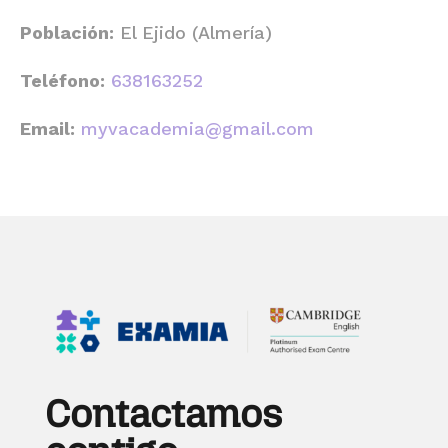
Población:
El Ejido (Almería)
Teléfono:
638163252
Email:
myvacademia@gmail.com
Contactamos