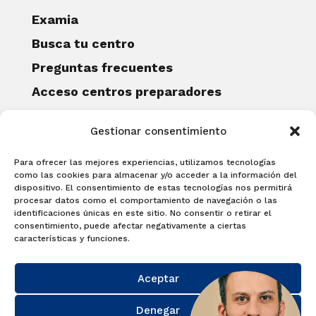
Examia
Busca tu centro
Preguntas frecuentes
Acceso centros preparadores
Blog
Gestionar consentimiento
Becas Examia
Contacto
Para ofrecer las mejores experiencias, utilizamos tecnologías
CERTIFICACIONES
como las cookies para almacenar y/o acceder a la información del
dispositivo. El consentimiento de estas tecnologías nos permitirá
Linguaskill
procesar datos como el comportamiento de navegación o las
identificaciones únicas en este sitio. No consentir o retirar el
Cambridge English Qualifications
consentimiento, puede afectar negativamente a ciertas
EXAMÍNATE
características y funciones.
Matricúlate con nosotros y obtén tu
Aceptar
certificado.
Matricúlate
Denegar