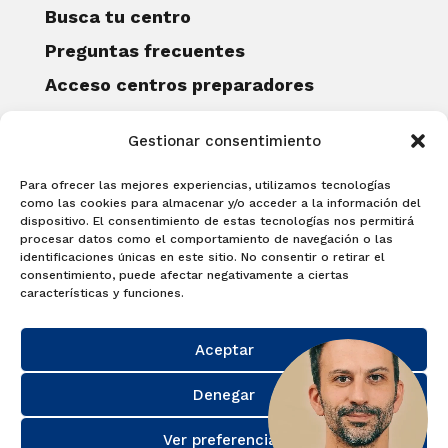
Busca tu centro
Preguntas frecuentes
Acceso centros preparadores
Blog
Gestionar consentimiento
Becas Examia
Contacto
Para ofrecer las mejores experiencias, utilizamos tecnologías
CERTIFICACIONES
como las cookies para almacenar y/o acceder a la información del
dispositivo. El consentimiento de estas tecnologías nos permitirá
Linguaskill
procesar datos como el comportamiento de navegación o las
identificaciones únicas en este sitio. No consentir o retirar el
Cambridge English Qualifications
consentimiento, puede afectar negativamente a ciertas
EXAMÍNATE
características y funciones.
Matricúlate con nosotros y obtén tu
Aceptar
certificado.
Matricúlate
Denegar
Ver preferencias