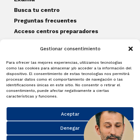
Busca tu centro
Preguntas frecuentes
Acceso centros preparadores
Blog
Gestionar consentimiento
Becas Examia
Contacto
Para ofrecer las mejores experiencias, utilizamos tecnologías
CERTIFICACIONES
como las cookies para almacenar y/o acceder a la información del
dispositivo. El consentimiento de estas tecnologías nos permitirá
Linguaskill
procesar datos como el comportamiento de navegación o las
identificaciones únicas en este sitio. No consentir o retirar el
Cambridge English Qualifications
consentimiento, puede afectar negativamente a ciertas
EXAMÍNATE
características y funciones.
Matricúlate con nosotros y obtén tu
Aceptar
certificado.
Matricúlate
Denegar