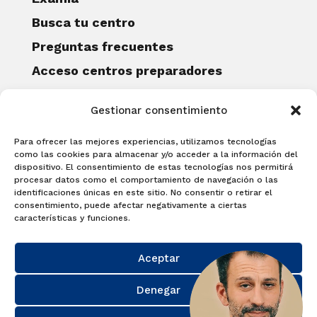
Busca tu centro
Preguntas frecuentes
Acceso centros preparadores
Blog
Gestionar consentimiento
Becas Examia
Contacto
Para ofrecer las mejores experiencias, utilizamos tecnologías
CERTIFICACIONES
como las cookies para almacenar y/o acceder a la información del
dispositivo. El consentimiento de estas tecnologías nos permitirá
Linguaskill
procesar datos como el comportamiento de navegación o las
identificaciones únicas en este sitio. No consentir o retirar el
Cambridge English Qualifications
consentimiento, puede afectar negativamente a ciertas
EXAMÍNATE
características y funciones.
Matricúlate con nosotros y obtén tu
Aceptar
certificado.
Matricúlate
Denegar