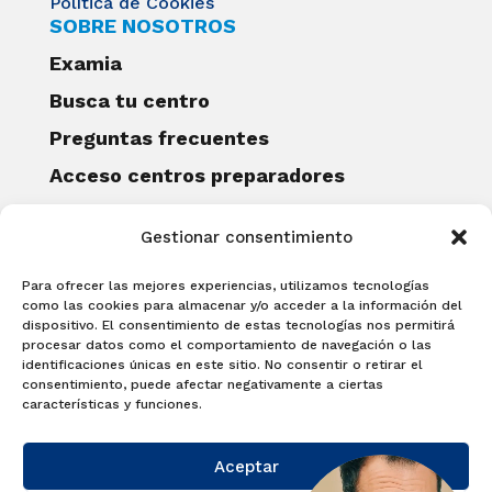
Política de Cookies
SOBRE NOSOTROS
Examia
Busca tu centro
Preguntas frecuentes
Acceso centros preparadores
Blog
Gestionar consentimiento
Becas Examia
Contacto
Para ofrecer las mejores experiencias, utilizamos tecnologías
CERTIFICACIONES
como las cookies para almacenar y/o acceder a la información del
dispositivo. El consentimiento de estas tecnologías nos permitirá
Linguaskill
procesar datos como el comportamiento de navegación o las
identificaciones únicas en este sitio. No consentir o retirar el
Cambridge English Qualifications
consentimiento, puede afectar negativamente a ciertas
EXAMÍNATE
características y funciones.
Matricúlate con nosotros y obtén tu
Aceptar
certificado.