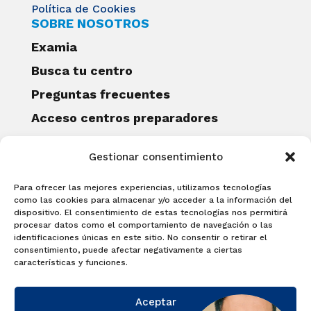
Política de Cookies
SOBRE NOSOTROS
Examia
Busca tu centro
Preguntas frecuentes
Acceso centros preparadores
Blog
Gestionar consentimiento
Becas Examia
Contacto
Para ofrecer las mejores experiencias, utilizamos tecnologías
CERTIFICACIONES
como las cookies para almacenar y/o acceder a la información del
dispositivo. El consentimiento de estas tecnologías nos permitirá
Linguaskill
procesar datos como el comportamiento de navegación o las
identificaciones únicas en este sitio. No consentir o retirar el
Cambridge English Qualifications
consentimiento, puede afectar negativamente a ciertas
EXAMÍNATE
características y funciones.
Matricúlate con nosotros y obtén tu
Aceptar
certificado.