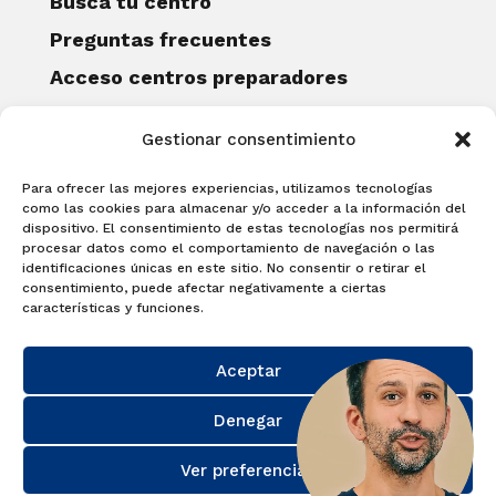
Busca tu centro
Preguntas frecuentes
Acceso centros preparadores
Blog
Gestionar consentimiento
Becas Examia
Contacto
Para ofrecer las mejores experiencias, utilizamos tecnologías
CERTIFICACIONES
como las cookies para almacenar y/o acceder a la información del
dispositivo. El consentimiento de estas tecnologías nos permitirá
Linguaskill
procesar datos como el comportamiento de navegación o las
identificaciones únicas en este sitio. No consentir o retirar el
Cambridge English Qualifications
consentimiento, puede afectar negativamente a ciertas
EXAMÍNATE
características y funciones.
Matricúlate con nosotros y obtén tu
Aceptar
certificado.
Matricúlate
Denegar
Ver preferencias