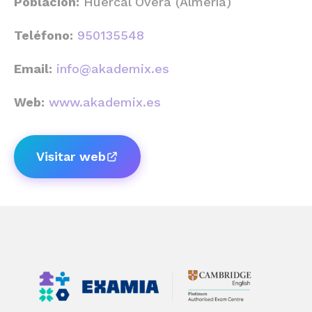
Población:
Huércal Overa (Almería)
Teléfono:
950135548
Email:
info@akademix.es
Web:
www.akademix.es
Visitar web