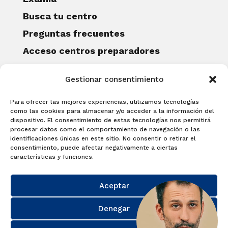
Busca tu centro
Preguntas frecuentes
Acceso centros preparadores
Blog
Gestionar consentimiento
Becas Examia
Contacto
Para ofrecer las mejores experiencias, utilizamos tecnologías
CERTIFICACIONES
como las cookies para almacenar y/o acceder a la información del
dispositivo. El consentimiento de estas tecnologías nos permitirá
Linguaskill
procesar datos como el comportamiento de navegación o las
identificaciones únicas en este sitio. No consentir o retirar el
Cambridge English Qualifications
consentimiento, puede afectar negativamente a ciertas
EXAMÍNATE
características y funciones.
Matricúlate con nosotros y obtén tu
Aceptar
certificado.
Matricúlate
Denegar