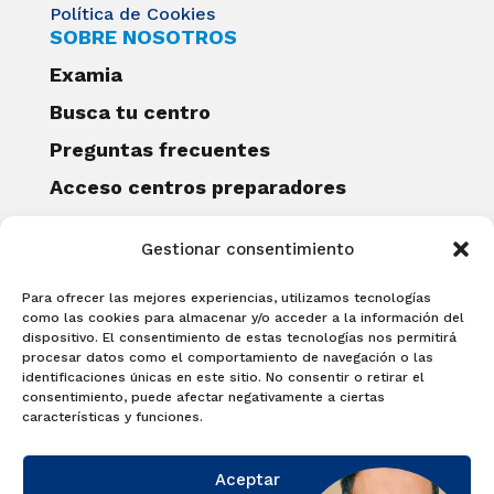
Política de Cookies
SOBRE NOSOTROS
Examia
Busca tu centro
Preguntas frecuentes
Acceso centros preparadores
Blog
Gestionar consentimiento
Becas Examia
Contacto
Para ofrecer las mejores experiencias, utilizamos tecnologías
CERTIFICACIONES
como las cookies para almacenar y/o acceder a la información del
dispositivo. El consentimiento de estas tecnologías nos permitirá
Linguaskill
procesar datos como el comportamiento de navegación o las
identificaciones únicas en este sitio. No consentir o retirar el
Cambridge English Qualifications
consentimiento, puede afectar negativamente a ciertas
EXAMÍNATE
características y funciones.
Matricúlate con nosotros y obtén tu
Aceptar
certificado.