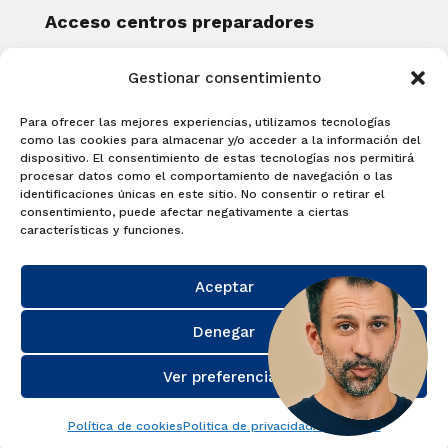
Acceso centros preparadores
Blog
Gestionar consentimiento
Becas Examia
Contacto
Para ofrecer las mejores experiencias, utilizamos tecnologías
CERTIFICACIONES
como las cookies para almacenar y/o acceder a la información del
dispositivo. El consentimiento de estas tecnologías nos permitirá
Linguaskill
procesar datos como el comportamiento de navegación o las
identificaciones únicas en este sitio. No consentir o retirar el
Cambridge English Qualifications
consentimiento, puede afectar negativamente a ciertas
EXAMÍNATE
características y funciones.
Matricúlate con nosotros y obtén tu
Aceptar
certificado.
Matricúlate
Denegar
Ver preferencias
Política de cookies
Politica de privacidad
Aviso Legal