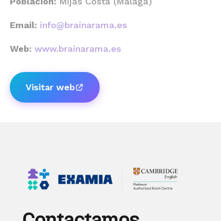
Población:
Mijas Costa (Málaga)
Email:
info@brainarama.es
Web:
www.brainarama.es
Visitar web
Contactamos