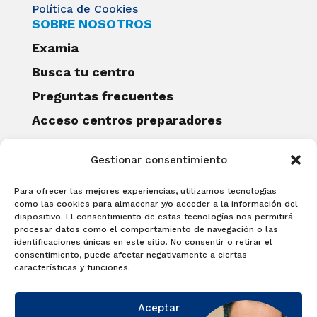
Política de Cookies
SOBRE NOSOTROS
Examia
Busca tu centro
Preguntas frecuentes
Acceso centros preparadores
Blog
Gestionar consentimiento
Becas Examia
Contacto
Para ofrecer las mejores experiencias, utilizamos tecnologías
CERTIFICACIONES
como las cookies para almacenar y/o acceder a la información del
dispositivo. El consentimiento de estas tecnologías nos permitirá
Linguaskill
procesar datos como el comportamiento de navegación o las
identificaciones únicas en este sitio. No consentir o retirar el
Cambridge English Qualifications
consentimiento, puede afectar negativamente a ciertas
EXAMÍNATE
características y funciones.
Matricúlate con nosotros y obtén tu
Aceptar
certificado.