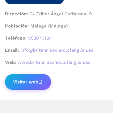
Dirección:
C/ Editor Ángel Caffarena, 9
Población:
Málaga (Málaga)
Teléfono:
952070124
Email:
info@britanniaschoolofenglish.es
Web:
www.britanniaschoolofenglish.es
Visitar web