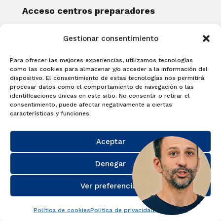
Acceso centros preparadores
Blog
Gestionar consentimiento
Becas Examia
Contacto
Para ofrecer las mejores experiencias, utilizamos tecnologías
CERTIFICACIONES
como las cookies para almacenar y/o acceder a la información del
dispositivo. El consentimiento de estas tecnologías nos permitirá
Linguaskill
procesar datos como el comportamiento de navegación o las
identificaciones únicas en este sitio. No consentir o retirar el
Cambridge English Qualifications
consentimiento, puede afectar negativamente a ciertas
EXAMÍNATE
características y funciones.
Matricúlate con nosotros y obtén tu
Aceptar
certificado.
Matricúlate
Denegar
Ver preferencias
Política de cookies
Politica de privacidad
Aviso Legal