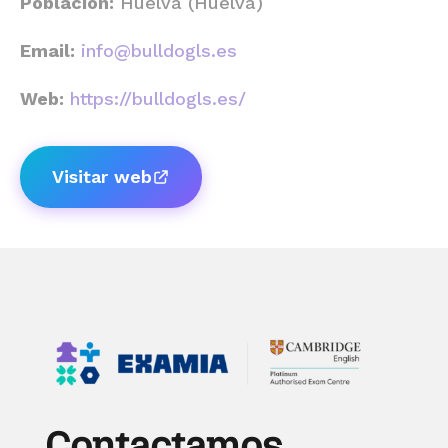
Población:
Huelva (Huelva)
Email:
info@bulldogls.es
Web:
https://bulldogls.es/
Visitar web
Contactamos