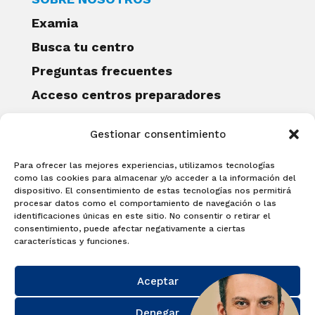
Examia
Busca tu centro
Preguntas frecuentes
Acceso centros preparadores
Blog
Gestionar consentimiento
Becas Examia
Contacto
Para ofrecer las mejores experiencias, utilizamos tecnologías
CERTIFICACIONES
como las cookies para almacenar y/o acceder a la información del
dispositivo. El consentimiento de estas tecnologías nos permitirá
Linguaskill
procesar datos como el comportamiento de navegación o las
identificaciones únicas en este sitio. No consentir o retirar el
Cambridge English Qualifications
consentimiento, puede afectar negativamente a ciertas
EXAMÍNATE
características y funciones.
Matricúlate con nosotros y obtén tu
Aceptar
certificado.
Matricúlate
Denegar