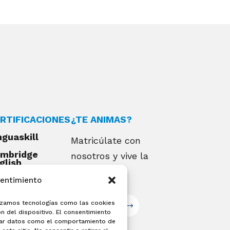
RTIFICACIONES
¿TE ANIMAS?
nguaskill
Matricúlate con
mbridge
nosotros y vive la
glish
alifications
experiencia
sentimiento
EXAMIA
ilizamos tecnologías como las cookies
Matricúlate
n del dispositivo. El consentimiento
sar datos como el comportamiento de