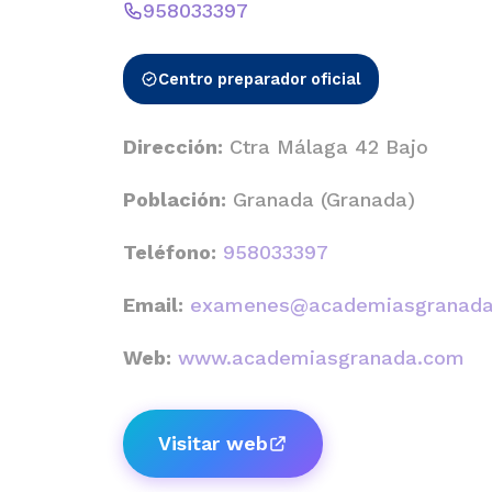
958033397
Centro preparador oficial
Dirección:
Ctra Málaga 42 Bajo
Población:
Granada (Granada)
Teléfono:
958033397
Email:
examenes@academiasgranad
Web:
www.academiasgranada.com
Visitar web