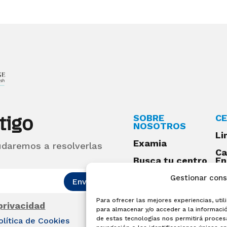
tigo
SOBRE
CE
NOSOTROS
Li
Examia
udaremos a resolverlas
Ca
Busca tu centro
En
Qu
Preguntas
Gestionar con
Enviar
frecuentes
Para ofrecer las mejores experiencias, ut
Acceso centros
 privacidad
para almacenar y/o acceder a la informació
preparadores
de estas tecnologías nos permitirá proce
olítica de Cookies