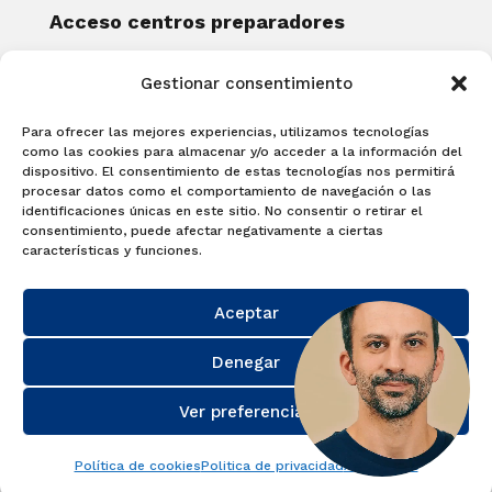
Acceso centros preparadores
Blog
Gestionar consentimiento
Becas Examia
Contacto
Para ofrecer las mejores experiencias, utilizamos tecnologías
CERTIFICACIONES
como las cookies para almacenar y/o acceder a la información del
dispositivo. El consentimiento de estas tecnologías nos permitirá
Linguaskill
procesar datos como el comportamiento de navegación o las
identificaciones únicas en este sitio. No consentir o retirar el
Cambridge English Qualifications
consentimiento, puede afectar negativamente a ciertas
EXAMÍNATE
características y funciones.
Matricúlate con nosotros y obtén tu
Aceptar
certificado.
Matricúlate
Denegar
Ver preferencias
Política de cookies
Politica de privacidad
Aviso Legal