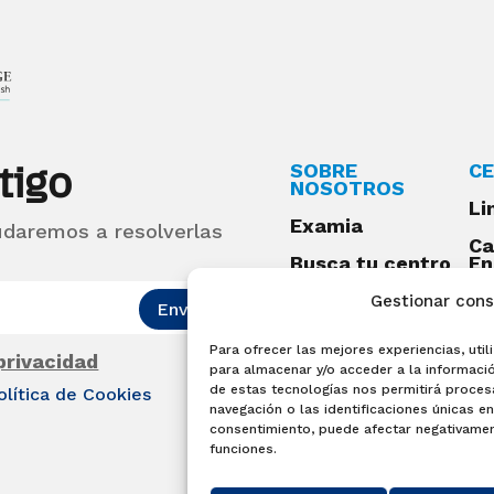
tigo
SOBRE
CE
NOSOTROS
Li
Examia
udaremos a resolverlas
Ca
Busca tu centro
En
Qu
Preguntas
Gestionar con
Enviar
frecuentes
Para ofrecer las mejores experiencias, ut
Acceso centros
 privacidad
para almacenar y/o acceder a la informació
preparadores
de estas tecnologías nos permitirá proce
olítica de Cookies
Blog
navegación o las identificaciones únicas en 
consentimiento, puede afectar negativament
Becas Examia
funciones.
Contacto