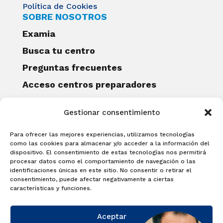
Política de Cookies
SOBRE NOSOTROS
Examia
Busca tu centro
Preguntas frecuentes
Acceso centros preparadores
Blog
Gestionar consentimiento
Becas Examia
Contacto
Para ofrecer las mejores experiencias, utilizamos tecnologías
CERTIFICACIONES
como las cookies para almacenar y/o acceder a la información del
dispositivo. El consentimiento de estas tecnologías nos permitirá
Linguaskill
procesar datos como el comportamiento de navegación o las
identificaciones únicas en este sitio. No consentir o retirar el
Cambridge English Qualifications
consentimiento, puede afectar negativamente a ciertas
EXAMÍNATE
características y funciones.
Matricúlate con nosotros y obtén tu
Aceptar
certificado.