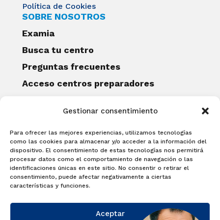
Política de Cookies
SOBRE NOSOTROS
Examia
Busca tu centro
Preguntas frecuentes
Acceso centros preparadores
Blog
Gestionar consentimiento
Becas Examia
Contacto
Para ofrecer las mejores experiencias, utilizamos tecnologías
CERTIFICACIONES
como las cookies para almacenar y/o acceder a la información del
dispositivo. El consentimiento de estas tecnologías nos permitirá
Linguaskill
procesar datos como el comportamiento de navegación o las
identificaciones únicas en este sitio. No consentir o retirar el
Cambridge English Qualifications
consentimiento, puede afectar negativamente a ciertas
EXAMÍNATE
características y funciones.
Matricúlate con nosotros y obtén tu
Aceptar
certificado.