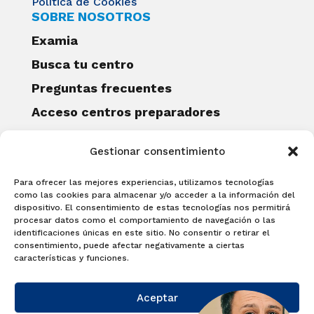
Política de Cookies
SOBRE NOSOTROS
Examia
Busca tu centro
Preguntas frecuentes
Acceso centros preparadores
Blog
Gestionar consentimiento
Becas Examia
Contacto
Para ofrecer las mejores experiencias, utilizamos tecnologías
CERTIFICACIONES
como las cookies para almacenar y/o acceder a la información del
dispositivo. El consentimiento de estas tecnologías nos permitirá
Linguaskill
procesar datos como el comportamiento de navegación o las
identificaciones únicas en este sitio. No consentir o retirar el
Cambridge English Qualifications
consentimiento, puede afectar negativamente a ciertas
EXAMÍNATE
características y funciones.
Matricúlate con nosotros y obtén tu
Aceptar
certificado.