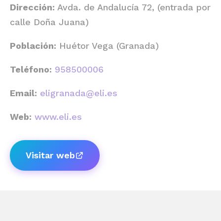
Dirección:
Avda. de Andalucía 72, (entrada por
calle Doña Juana)
Población:
Huétor Vega (Granada)
Teléfono:
958500006
Email:
eligranada@eli.es
Web:
www.eli.es
Visitar web