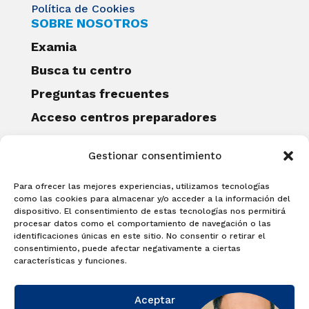
Política de Cookies
SOBRE NOSOTROS
Examia
Busca tu centro
Preguntas frecuentes
Acceso centros preparadores
Blog
Gestionar consentimiento
Becas Examia
Contacto
Para ofrecer las mejores experiencias, utilizamos tecnologías
CERTIFICACIONES
como las cookies para almacenar y/o acceder a la información del
dispositivo. El consentimiento de estas tecnologías nos permitirá
Linguaskill
procesar datos como el comportamiento de navegación o las
identificaciones únicas en este sitio. No consentir o retirar el
Cambridge English Qualifications
consentimiento, puede afectar negativamente a ciertas
EXAMÍNATE
características y funciones.
Matricúlate con nosotros y obtén tu
Aceptar
certificado.