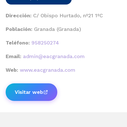
Dirección:
C/ Obispo Hurtado, nº21 1ºC
Población:
Granada (Granada)
Teléfono:
958250274
Email:
admin@eacgranada.com
Web:
www.eacgranada.com
Visitar web