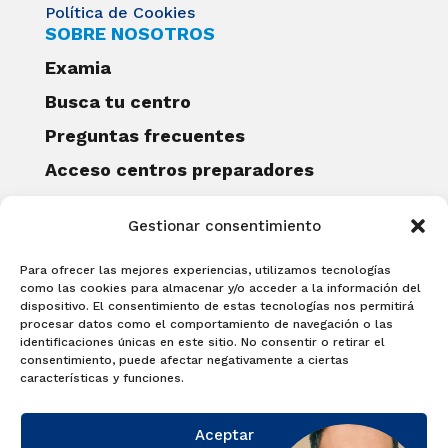
Política de Cookies
SOBRE NOSOTROS
Examia
Busca tu centro
Preguntas frecuentes
Acceso centros preparadores
Blog
Gestionar consentimiento
Becas Examia
Contacto
Para ofrecer las mejores experiencias, utilizamos tecnologías
CERTIFICACIONES
como las cookies para almacenar y/o acceder a la información del
dispositivo. El consentimiento de estas tecnologías nos permitirá
Linguaskill
procesar datos como el comportamiento de navegación o las
identificaciones únicas en este sitio. No consentir o retirar el
Cambridge English Qualifications
consentimiento, puede afectar negativamente a ciertas
EXAMÍNATE
características y funciones.
Matricúlate con nosotros y obtén tu
Aceptar
certificado.