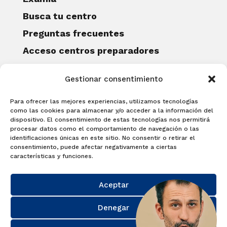
Busca tu centro
Preguntas frecuentes
Acceso centros preparadores
Blog
Gestionar consentimiento
Becas Examia
Contacto
Para ofrecer las mejores experiencias, utilizamos tecnologías
CERTIFICACIONES
como las cookies para almacenar y/o acceder a la información del
dispositivo. El consentimiento de estas tecnologías nos permitirá
Linguaskill
procesar datos como el comportamiento de navegación o las
identificaciones únicas en este sitio. No consentir o retirar el
Cambridge English Qualifications
consentimiento, puede afectar negativamente a ciertas
EXAMÍNATE
características y funciones.
Matricúlate con nosotros y obtén tu
Aceptar
certificado.
Matricúlate
Denegar