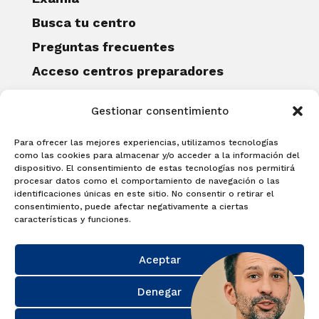
Busca tu centro
Preguntas frecuentes
Acceso centros preparadores
Blog
Gestionar consentimiento
Becas Examia
Contacto
Para ofrecer las mejores experiencias, utilizamos tecnologías
CERTIFICACIONES
como las cookies para almacenar y/o acceder a la información del
dispositivo. El consentimiento de estas tecnologías nos permitirá
Linguaskill
procesar datos como el comportamiento de navegación o las
identificaciones únicas en este sitio. No consentir o retirar el
Cambridge English Qualifications
consentimiento, puede afectar negativamente a ciertas
EXAMÍNATE
características y funciones.
Matricúlate con nosotros y obtén tu
Aceptar
certificado.
Matricúlate
Denegar