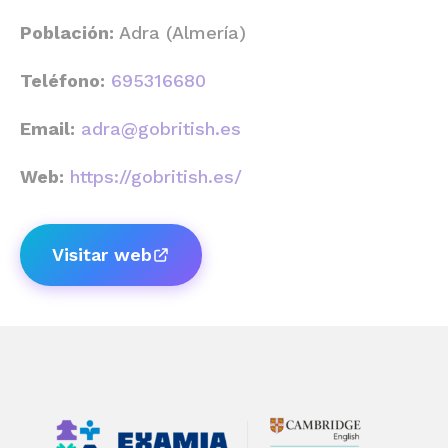
Población:
Adra (Almería)
Teléfono:
695316680
Email:
adra@gobritish.es
Web:
https://gobritish.es/
Visitar web