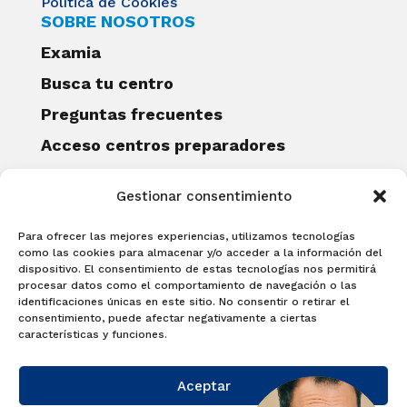
Política de Cookies
SOBRE NOSOTROS
Examia
Busca tu centro
Preguntas frecuentes
Acceso centros preparadores
Blog
Gestionar consentimiento
Becas Examia
Contacto
Para ofrecer las mejores experiencias, utilizamos tecnologías
CERTIFICACIONES
como las cookies para almacenar y/o acceder a la información del
dispositivo. El consentimiento de estas tecnologías nos permitirá
Linguaskill
procesar datos como el comportamiento de navegación o las
identificaciones únicas en este sitio. No consentir o retirar el
Cambridge English Qualifications
consentimiento, puede afectar negativamente a ciertas
EXAMÍNATE
características y funciones.
Matricúlate con nosotros y obtén tu
Aceptar
certificado.