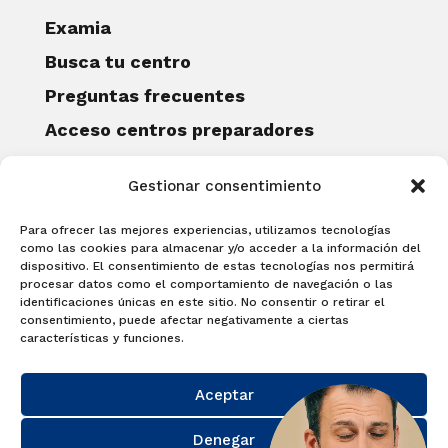
Examia
Busca tu centro
Preguntas frecuentes
Acceso centros preparadores
Blog
Gestionar consentimiento
Becas Examia
Contacto
Para ofrecer las mejores experiencias, utilizamos tecnologías
CERTIFICACIONES
como las cookies para almacenar y/o acceder a la información del
dispositivo. El consentimiento de estas tecnologías nos permitirá
Linguaskill
procesar datos como el comportamiento de navegación o las
identificaciones únicas en este sitio. No consentir o retirar el
Cambridge English Qualifications
consentimiento, puede afectar negativamente a ciertas
EXAMÍNATE
características y funciones.
Matricúlate con nosotros y obtén tu
Aceptar
certificado.
Matricúlate
Denegar