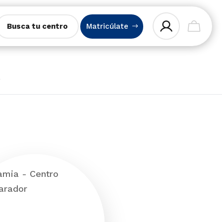
Busca tu centro
Matricúlate
a