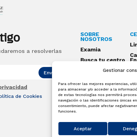
tigo
SOBRE
CE
NOSOTROS
Li
Examia
udaremos a resolverlas
Ca
Busca tu centro
En
Qu
Preguntas
Gestionar con
Enviar
frecuentes
Para ofrecer las mejores experiencias, ut
Acceso centros
 privacidad
para almacenar y/o acceder a la informació
preparadores
de estas tecnologías nos permitirá proce
olítica de Cookies
Blog
navegación o las identificaciones únicas en 
consentimiento, puede afectar negativament
Becas Examia
funciones.
Contacto
Aceptar
Deneg