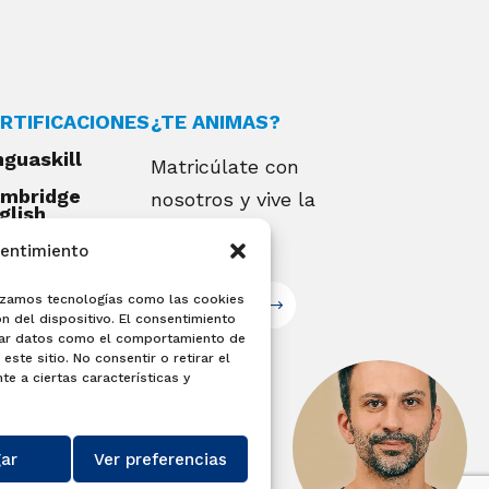
RTIFICACIONES
¿TE ANIMAS?
nguaskill
Matricúlate con
mbridge
nosotros y vive la
glish
alifications
experiencia
sentimiento
EXAMIA
ilizamos tecnologías como las cookies
Matricúlate
n del dispositivo. El consentimiento
sar datos como el comportamiento de
este sitio. No consentir o retirar el
e a ciertas características y
ar
Ver preferencias