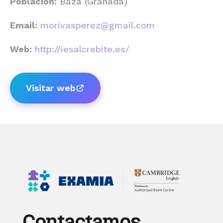
Población:
Baza (Granada)
Email:
morivasperez@gmail.com
Web:
http://iesalcrebite.es/
Visitar web
Contactamos