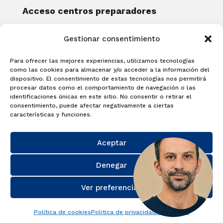
Acceso centros preparadores
Blog
Gestionar consentimiento
Becas Examia
Contacto
Para ofrecer las mejores experiencias, utilizamos tecnologías
CERTIFICACIONES
como las cookies para almacenar y/o acceder a la información del
dispositivo. El consentimiento de estas tecnologías nos permitirá
Linguaskill
procesar datos como el comportamiento de navegación o las
identificaciones únicas en este sitio. No consentir o retirar el
Cambridge English Qualifications
consentimiento, puede afectar negativamente a ciertas
EXAMÍNATE
características y funciones.
Matricúlate con nosotros y obtén tu
Aceptar
certificado.
Matricúlate
Denegar
Ver preferencias
Política de cookies
Politica de privacidad
Aviso Legal