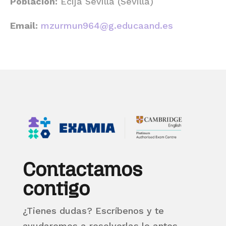
Población:
Écija Sevilla (Sevilla)
Email:
mzurmun964@g.educaand.es
Contactamos
contigo
¿Tienes dudas? Escríbenos y te
ayudaremos a resolverlas lo antes