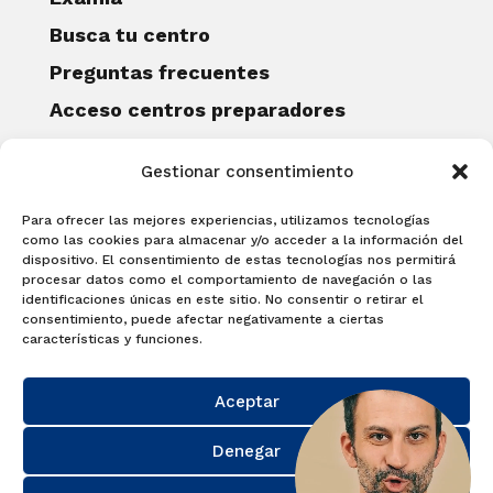
Busca tu centro
Preguntas frecuentes
Acceso centros preparadores
Blog
Gestionar consentimiento
Becas Examia
Contacto
Para ofrecer las mejores experiencias, utilizamos tecnologías
CERTIFICACIONES
como las cookies para almacenar y/o acceder a la información del
dispositivo. El consentimiento de estas tecnologías nos permitirá
Linguaskill
procesar datos como el comportamiento de navegación o las
identificaciones únicas en este sitio. No consentir o retirar el
Cambridge English Qualifications
consentimiento, puede afectar negativamente a ciertas
EXAMÍNATE
características y funciones.
Matricúlate con nosotros y obtén tu
Aceptar
certificado.
Matricúlate
Denegar