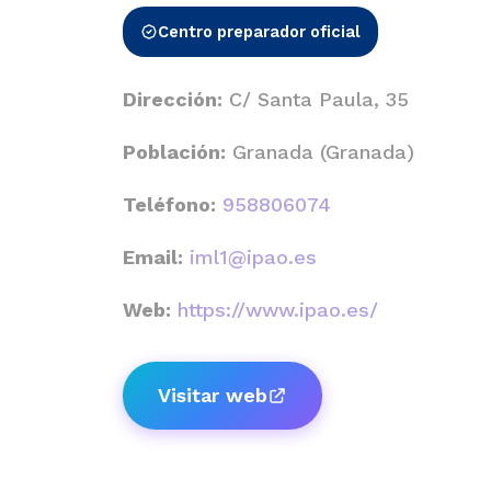
Centro preparador oficial
Dirección:
C/ Santa Paula, 35
Población:
Granada (Granada)
Teléfono:
958806074
Email:
iml1@ipao.es
Web:
https://www.ipao.es/
Visitar web