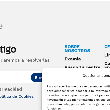
tigo
SOBRE
CE
NOSOTROS
Li
Examia
udaremos a resolverlas
Ca
Busca tu centro
En
Qu
Preguntas
Gestionar con
Enviar
frecuentes
Para ofrecer las mejores experiencias, ut
Acceso centros
 privacidad
para almacenar y/o acceder a la informació
preparadores
de estas tecnologías nos permitirá proce
olítica de Cookies
Blog
navegación o las identificaciones únicas en 
consentimiento, puede afectar negativament
Becas Examia
funciones.