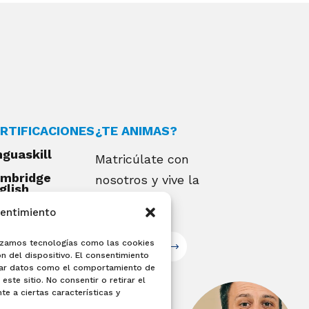
RTIFICACIONES
¿TE ANIMAS?
nguaskill
Matricúlate con
mbridge
nosotros y vive la
glish
alifications
experiencia
sentimiento
EXAMIA
ilizamos tecnologías como las cookies
Matricúlate
n del dispositivo. El consentimiento
sar datos como el comportamiento de
este sitio. No consentir o retirar el
e a ciertas características y