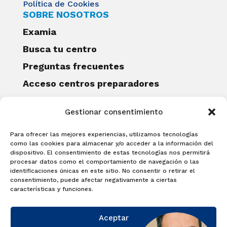
Política de Cookies
SOBRE NOSOTROS
Examia
Busca tu centro
Preguntas frecuentes
Acceso centros preparadores
Blog
Gestionar consentimiento
Becas Examia
Contacto
Para ofrecer las mejores experiencias, utilizamos tecnologías
CERTIFICACIONES
como las cookies para almacenar y/o acceder a la información del
dispositivo. El consentimiento de estas tecnologías nos permitirá
Linguaskill
procesar datos como el comportamiento de navegación o las
identificaciones únicas en este sitio. No consentir o retirar el
Cambridge English Qualifications
consentimiento, puede afectar negativamente a ciertas
EXAMÍNATE
características y funciones.
Matricúlate con nosotros y obtén tu
Aceptar
certificado.