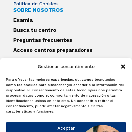
Política de Cookies
SOBRE NOSOTROS
Examia
Busca tu centro
Preguntas frecuentes
Acceso centros preparadores
Blog
Gestionar consentimiento
Becas Examia
Contacto
Para ofrecer las mejores experiencias, utilizamos tecnologías
CERTIFICACIONES
como las cookies para almacenar y/o acceder a la información del
dispositivo. El consentimiento de estas tecnologías nos permitirá
Linguaskill
procesar datos como el comportamiento de navegación o las
identificaciones únicas en este sitio. No consentir o retirar el
Cambridge English Qualifications
consentimiento, puede afectar negativamente a ciertas
EXAMÍNATE
características y funciones.
Matricúlate con nosotros y obtén tu
Aceptar
certificado.