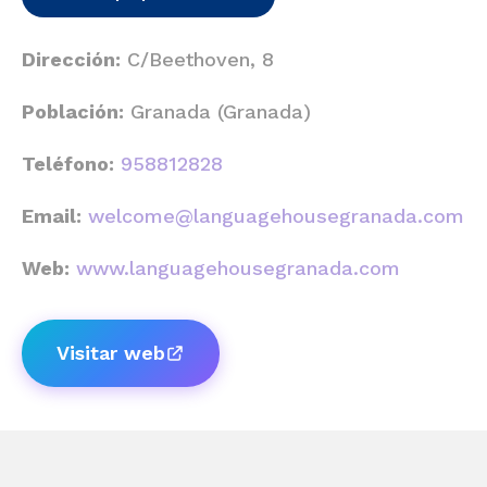
Dirección:
C/Beethoven, 8
Población:
Granada (Granada)
Teléfono:
958812828
Email:
welcome@languagehousegranada.com
Web:
www.languagehousegranada.com
Visitar web