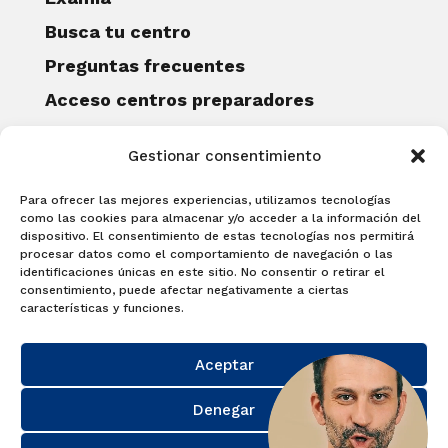
Busca tu centro
Preguntas frecuentes
Acceso centros preparadores
Blog
Gestionar consentimiento
Becas Examia
Contacto
Para ofrecer las mejores experiencias, utilizamos tecnologías
CERTIFICACIONES
como las cookies para almacenar y/o acceder a la información del
dispositivo. El consentimiento de estas tecnologías nos permitirá
Linguaskill
procesar datos como el comportamiento de navegación o las
identificaciones únicas en este sitio. No consentir o retirar el
Cambridge English Qualifications
consentimiento, puede afectar negativamente a ciertas
EXAMÍNATE
características y funciones.
Matricúlate con nosotros y obtén tu
Aceptar
certificado.
Matricúlate
Denegar