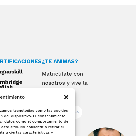
RTIFICACIONES
¿TE ANIMAS?
nguaskill
Matricúlate con
mbridge
nosotros y vive la
glish
alifications
experiencia
sentimiento
EXAMIA
ilizamos tecnologías como las cookies
Matricúlate
n del dispositivo. El consentimiento
sar datos como el comportamiento de
este sitio. No consentir o retirar el
e a ciertas características y