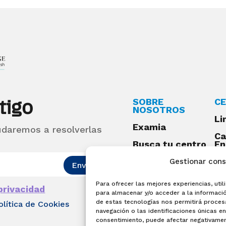
tigo
SOBRE
CE
NOSOTROS
Li
Examia
udaremos a resolverlas
Ca
Busca tu centro
En
Qu
Preguntas
Gestionar con
Enviar
frecuentes
Para ofrecer las mejores experiencias, ut
Acceso centros
 privacidad
para almacenar y/o acceder a la informació
preparadores
de estas tecnologías nos permitirá proce
olítica de Cookies
Blog
navegación o las identificaciones únicas en 
consentimiento, puede afectar negativament