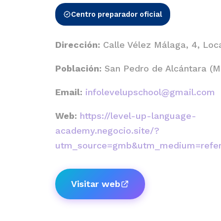
Centro preparador oficial
Dirección:
Calle Vélez Málaga, 4, Loca
Población:
San Pedro de Alcántara (M
Email:
infolevelupschool@gmail.com
Web:
https://level-up-language-
academy.negocio.site/?
utm_source=gmb&utm_medium=refer
Visitar web