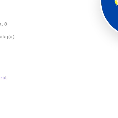
l 8
álaga)
ral