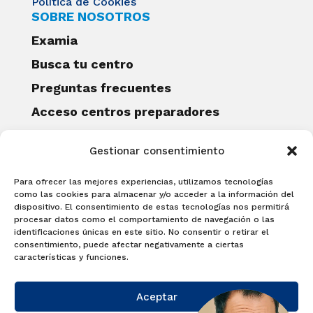
Política de Cookies
SOBRE NOSOTROS
Examia
Busca tu centro
Preguntas frecuentes
Acceso centros preparadores
Blog
Gestionar consentimiento
Becas Examia
Contacto
Para ofrecer las mejores experiencias, utilizamos tecnologías
CERTIFICACIONES
como las cookies para almacenar y/o acceder a la información del
dispositivo. El consentimiento de estas tecnologías nos permitirá
Linguaskill
procesar datos como el comportamiento de navegación o las
identificaciones únicas en este sitio. No consentir o retirar el
Cambridge English Qualifications
consentimiento, puede afectar negativamente a ciertas
EXAMÍNATE
características y funciones.
Matricúlate con nosotros y obtén tu
Aceptar
certificado.