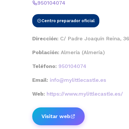
950104074
Centro preparador oficial
Dirección:
C/ Padre Joaquín Reina, 3
Población:
Almería (Almería)
Teléfono:
950104074
Email:
info@mylittlecastle.es
Web:
https://www.mylittlecastle.es/
Visitar web