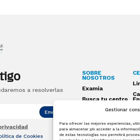
tigo
SOBRE
CE
NOSOTROS
Li
Examia
udaremos a resolverlas
Ca
Busca tu centro
En
Qu
Preguntas
Gestionar con
Enviar
frecuentes
Para ofrecer las mejores experiencias, ut
Acceso centros
 privacidad
para almacenar y/o acceder a la informació
preparadores
de estas tecnologías nos permitirá proce
olítica de Cookies