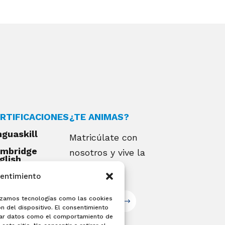
RTIFICACIONES
¿TE ANIMAS?
nguaskill
Matricúlate con
mbridge
nosotros y vive la
glish
alifications
experiencia
sentimiento
EXAMIA
ilizamos tecnologías como las cookies
Matricúlate
n del dispositivo. El consentimiento
sar datos como el comportamiento de