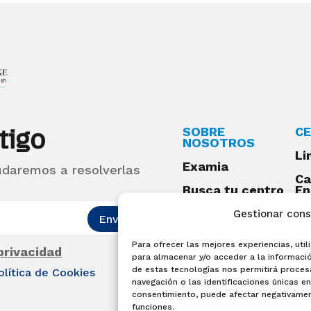
tigo
SOBRE
CE
NOSOTROS
Li
Examia
udaremos a resolverlas
Ca
Busca tu centro
En
Qu
Preguntas
Gestionar con
Enviar
frecuentes
Para ofrecer las mejores experiencias, ut
Acceso centros
 privacidad
para almacenar y/o acceder a la informació
preparadores
de estas tecnologías nos permitirá proce
olítica de Cookies
Blog
navegación o las identificaciones únicas en 
consentimiento, puede afectar negativament
Becas Examia
funciones.