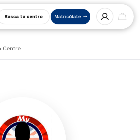
Busca tu centro
Matricúlate
h Centre