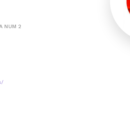
A NUM 2
s/