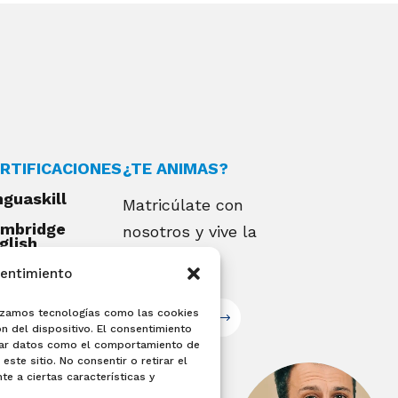
RTIFICACIONES
¿TE ANIMAS?
nguaskill
Matricúlate con
mbridge
nosotros y vive la
glish
alifications
experiencia
sentimiento
EXAMIA
ilizamos tecnologías como las cookies
Matricúlate
n del dispositivo. El consentimiento
sar datos como el comportamiento de
este sitio. No consentir o retirar el
e a ciertas características y