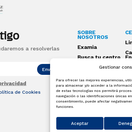
tigo
SOBRE
CE
NOSOTROS
Li
Examia
udaremos a resolverlas
Ca
Busca tu centro
En
Qu
Preguntas
Gestionar con
Enviar
frecuentes
Para ofrecer las mejores experiencias, ut
Acceso centros
 privacidad
para almacenar y/o acceder a la informació
preparadores
de estas tecnologías nos permitirá proce
olítica de Cookies
Blog
navegación o las identificaciones únicas en 
consentimiento, puede afectar negativament
Becas Examia
funciones.
Contacto
Aceptar
Deneg