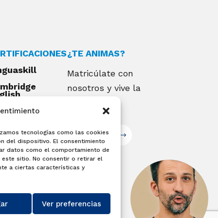
RTIFICACIONES
¿TE ANIMAS?
nguaskill
Matricúlate con
mbridge
nosotros y vive la
glish
alifications
experiencia
sentimiento
EXAMIA
ilizamos tecnologías como las cookies
Matricúlate
n del dispositivo. El consentimiento
sar datos como el comportamiento de
este sitio. No consentir o retirar el
e a ciertas características y
ar
Ver preferencias