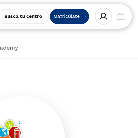
Busca tu centro
Matricúlate
cademy