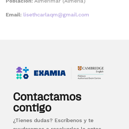
Población:
Almerimar (Almería)
Email:
lisethcarlaqm@gmail.com
Contactamos
contigo
¿Tienes dudas? Escríbenos y te
ayudaremos a resolverlas lo antes