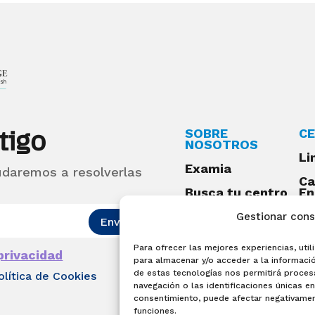
tigo
SOBRE
CE
NOSOTROS
Li
Examia
udaremos a resolverlas
Ca
Busca tu centro
En
Qu
Preguntas
Gestionar con
Enviar
frecuentes
Para ofrecer las mejores experiencias, ut
Acceso centros
 privacidad
para almacenar y/o acceder a la informació
preparadores
de estas tecnologías nos permitirá proce
olítica de Cookies
Blog
navegación o las identificaciones únicas en 
consentimiento, puede afectar negativament
Becas Examia
funciones.