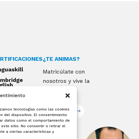
RTIFICACIONES
¿TE ANIMAS?
nguaskill
Matricúlate con
mbridge
nosotros y vive la
glish
alifications
experiencia
sentimiento
EXAMIA
ilizamos tecnologías como las cookies
Matricúlate
n del dispositivo. El consentimiento
sar datos como el comportamiento de
este sitio. No consentir o retirar el
e a ciertas características y