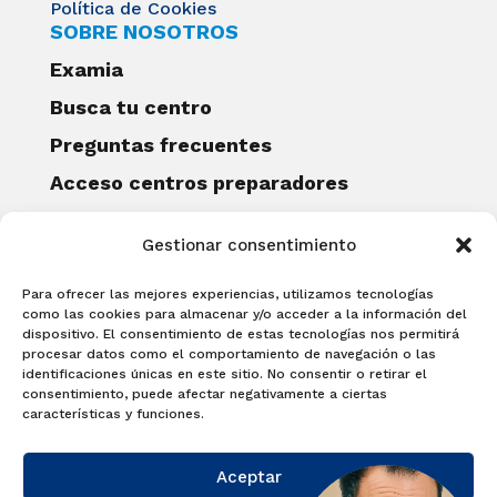
Política de Cookies
SOBRE NOSOTROS
Examia
Busca tu centro
Preguntas frecuentes
Acceso centros preparadores
Blog
Gestionar consentimiento
Becas Examia
Contacto
Para ofrecer las mejores experiencias, utilizamos tecnologías
CERTIFICACIONES
como las cookies para almacenar y/o acceder a la información del
dispositivo. El consentimiento de estas tecnologías nos permitirá
Linguaskill
procesar datos como el comportamiento de navegación o las
identificaciones únicas en este sitio. No consentir o retirar el
Cambridge English Qualifications
consentimiento, puede afectar negativamente a ciertas
EXAMÍNATE
características y funciones.
Matricúlate con nosotros y obtén tu
Aceptar
certificado.