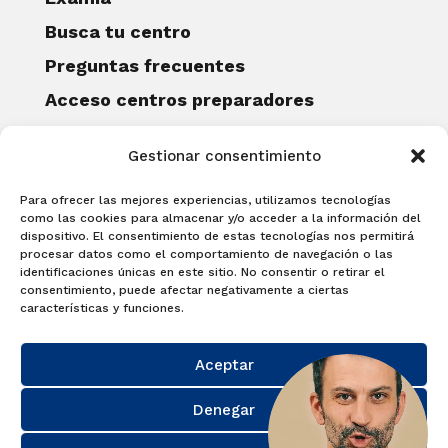
Busca tu centro
Preguntas frecuentes
Acceso centros preparadores
Blog
Gestionar consentimiento
Becas Examia
Contacto
Para ofrecer las mejores experiencias, utilizamos tecnologías
CERTIFICACIONES
como las cookies para almacenar y/o acceder a la información del
dispositivo. El consentimiento de estas tecnologías nos permitirá
Linguaskill
procesar datos como el comportamiento de navegación o las
identificaciones únicas en este sitio. No consentir o retirar el
Cambridge English Qualifications
consentimiento, puede afectar negativamente a ciertas
EXAMÍNATE
características y funciones.
Matricúlate con nosotros y obtén tu
Aceptar
certificado.
Matricúlate
Denegar