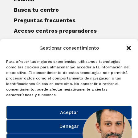
Busca tu centro
Preguntas frecuentes
Acceso centros preparadores
Blog
Gestionar consentimiento
Becas Examia
Contacto
Para ofrecer las mejores experiencias, utilizamos tecnologías
CERTIFICACIONES
como las cookies para almacenar y/o acceder a la información del
dispositivo. El consentimiento de estas tecnologías nos permitirá
Linguaskill
procesar datos como el comportamiento de navegación o las
identificaciones únicas en este sitio. No consentir o retirar el
Cambridge English Qualifications
consentimiento, puede afectar negativamente a ciertas
EXAMÍNATE
características y funciones.
Matricúlate con nosotros y obtén tu
Aceptar
certificado.
Matricúlate
Denegar