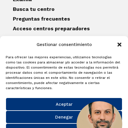
Busca tu centro
Preguntas frecuentes
Acceso centros preparadores
Blog
Gestionar consentimiento
Becas Examia
Contacto
Para ofrecer las mejores experiencias, utilizamos tecnologías
CERTIFICACIONES
como las cookies para almacenar y/o acceder a la información del
dispositivo. El consentimiento de estas tecnologías nos permitirá
Linguaskill
procesar datos como el comportamiento de navegación o las
identificaciones únicas en este sitio. No consentir o retirar el
Cambridge English Qualifications
consentimiento, puede afectar negativamente a ciertas
EXAMÍNATE
características y funciones.
Matricúlate con nosotros y obtén tu
Aceptar
certificado.
Matricúlate
Denegar