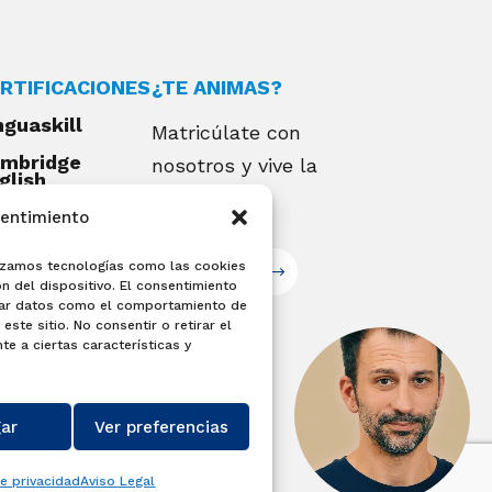
RTIFICACIONES
¿TE ANIMAS?
nguaskill
Matricúlate con
mbridge
nosotros y vive la
glish
alifications
experiencia
sentimiento
EXAMIA
ilizamos tecnologías como las cookies
Matricúlate
n del dispositivo. El consentimiento
sar datos como el comportamiento de
este sitio. No consentir o retirar el
e a ciertas características y
ar
Ver preferencias
de privacidad
Aviso Legal