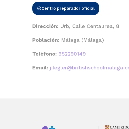
Centro preparador oficial
Dirección:
Urb, Calle Centaurea, 8
Población:
Málaga (Málaga)
Teléfono:
952290149
Email:
j.legler@britishschoolmalaga.