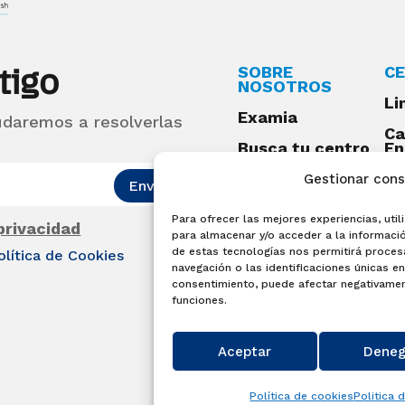
tigo
SOBRE
CE
NOSOTROS
Li
Examia
udaremos a resolverlas
Ca
Busca tu centro
En
Qu
Preguntas
Gestionar con
Enviar
frecuentes
Para ofrecer las mejores experiencias, ut
Acceso centros
 privacidad
para almacenar y/o acceder a la informació
preparadores
de estas tecnologías nos permitirá proce
olítica de Cookies
Blog
navegación o las identificaciones únicas en 
consentimiento, puede afectar negativament
Becas Examia
funciones.
Contacto
Aceptar
Deneg
Política de cookies
Politica 