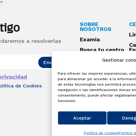
tigo
SOBRE
CE
NOSOTROS
Li
Examia
udaremos a resolverlas
Ca
Busca tu centro
En
Qu
Preguntas
Gestionar con
Enviar
frecuentes
Para ofrecer las mejores experiencias, ut
Acceso centros
 privacidad
para almacenar y/o acceder a la informació
preparadores
de estas tecnologías nos permitirá proce
olítica de Cookies
Blog
navegación o las identificaciones únicas en 
consentimiento, puede afectar negativament
Becas Examia
funciones.
Contacto
Aceptar
Deneg
Política de cookies
Politica 