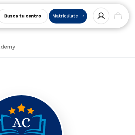
Busca tu centro
Matricúlate
ademy