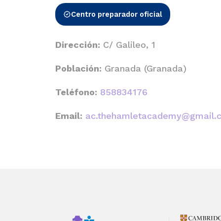
Centro preparador oficial
Dirección:
C/ Galileo, 1
Población:
Granada (Granada)
Teléfono:
858834176
Email:
ac.thehamletacademy@gmail.