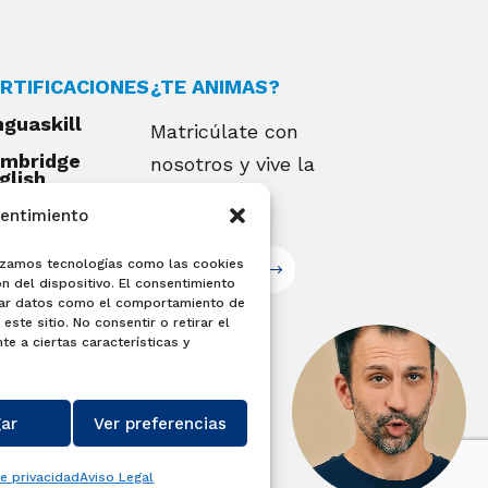
RTIFICACIONES
¿TE ANIMAS?
nguaskill
Matricúlate con
mbridge
nosotros y vive la
glish
alifications
experiencia
sentimiento
EXAMIA
ilizamos tecnologías como las cookies
Matricúlate
n del dispositivo. El consentimiento
sar datos como el comportamiento de
este sitio. No consentir o retirar el
e a ciertas características y
ar
Ver preferencias
de privacidad
Aviso Legal