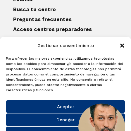
Busca tu centro
Preguntas frecuentes
Acceso centros preparadores
Blog
Gestionar consentimiento
Becas Examia
Contacto
Para ofrecer las mejores experiencias, utilizamos tecnologías
CERTIFICACIONES
como las cookies para almacenar y/o acceder a la información del
dispositivo. El consentimiento de estas tecnologías nos permitirá
Linguaskill
procesar datos como el comportamiento de navegación o las
identificaciones únicas en este sitio. No consentir o retirar el
Cambridge English Qualifications
consentimiento, puede afectar negativamente a ciertas
EXAMÍNATE
características y funciones.
Matricúlate con nosotros y obtén tu
Aceptar
certificado.
Matricúlate
Denegar