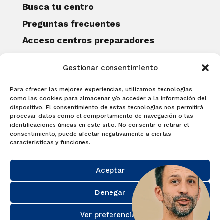
Busca tu centro
Preguntas frecuentes
Acceso centros preparadores
Blog
Gestionar consentimiento
Becas Examia
Contacto
Para ofrecer las mejores experiencias, utilizamos tecnologías
CERTIFICACIONES
como las cookies para almacenar y/o acceder a la información del
dispositivo. El consentimiento de estas tecnologías nos permitirá
Linguaskill
procesar datos como el comportamiento de navegación o las
identificaciones únicas en este sitio. No consentir o retirar el
Cambridge English Qualifications
consentimiento, puede afectar negativamente a ciertas
EXAMÍNATE
características y funciones.
Matricúlate con nosotros y obtén tu
Aceptar
certificado.
Matricúlate
Denegar
Ver preferencias